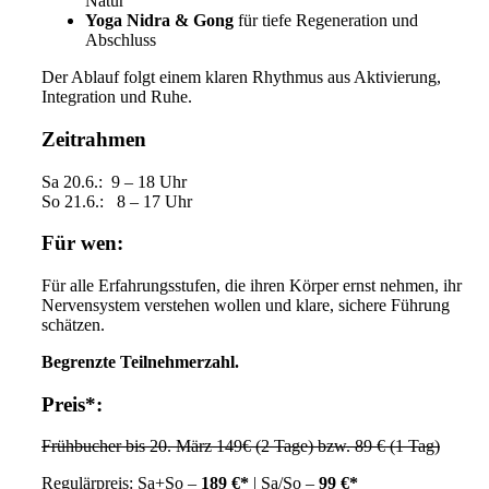
Natur
Yoga Nidra & Gong
für tiefe Regeneration und
Abschluss
Der Ablauf folgt einem klaren Rhythmus aus Aktivierung,
Integration und Ruhe.
Zeitrahmen
Sa 20.6.: 9 – 18 Uhr
So 21.6.: 8 – 17 Uhr
Für wen:
Für alle Erfahrungsstufen, die ihren Körper ernst nehmen, ihr
Nervensystem verstehen wollen und klare, sichere Führung
schätzen.
Begrenzte Teilnehmerzahl.
Preis*:
Frühbucher bis 20. März 149€ (2 Tage) bzw. 89 € (1 Tag)
Regulärpreis: Sa+So –
189 €*
|
Sa/So
–
99 €*